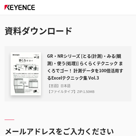
資料ダウンロード
GR・NRシリーズ [とる(計測)・みる(観
測)・使う(処理)] らくらくテクニック ま
くろでゴー！ 計測データを100倍活用す
るExcelテクニック集 Vol.3
【言語】日本語
【ファイルタイプ】ZIP
:
1.50MB
メールアドレスをご入力ください