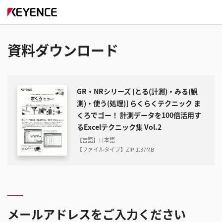
資料ダウンロード
GR・NRシリーズ [とる(計測)・みる(観
測)・使う(処理)] らくらくテクニック ま
くろでゴー！ 計測データを100倍活用す
るExcelテクニック集 Vol.2
【言語】日本語
【ファイルタイプ】ZIP
:
1.37MB
メールアドレスをご入力ください