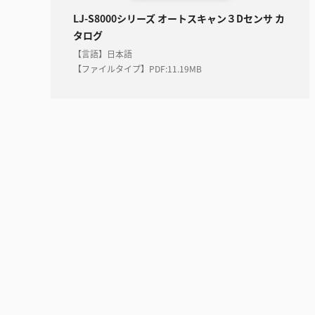
LJ-S8000シリーズ オートスキャン３Dセンサ カ
タログ
【言語】日本語
【ファイルタイプ】PDF
:
11.19MB