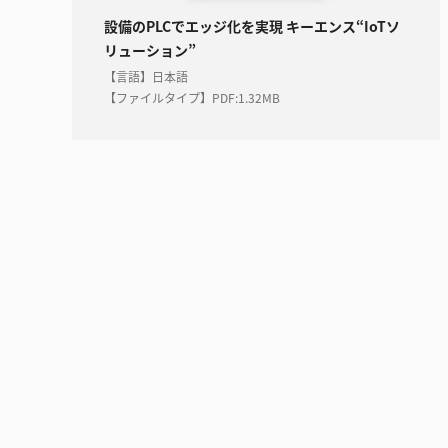
設備のPLCでエッジ化を実現 キーエンス“IoTソ
リューション”
【言語】日本語
【ファイルタイプ】PDF
:
1.32MB