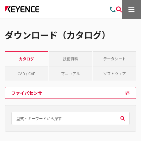
メ
お
検
ニ
問
索
ュ
い
ー
合
ダウンロード（カタログ）
わ
せ
カタログ
技術資料
データシート
CAD / CAE
マニュアル
ソフトウェア
ファイバセンサ
検
索
す
る