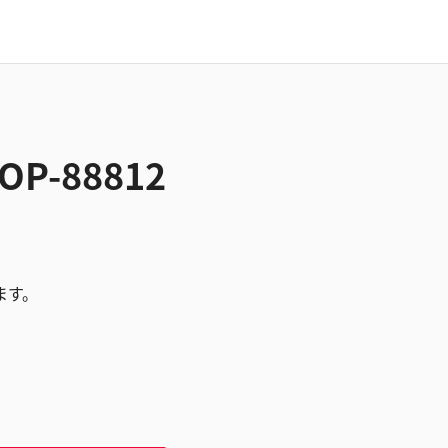
P-88812
ます。