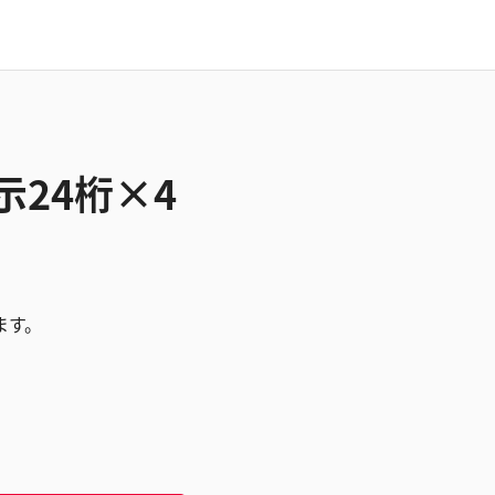
24桁×4
ます。