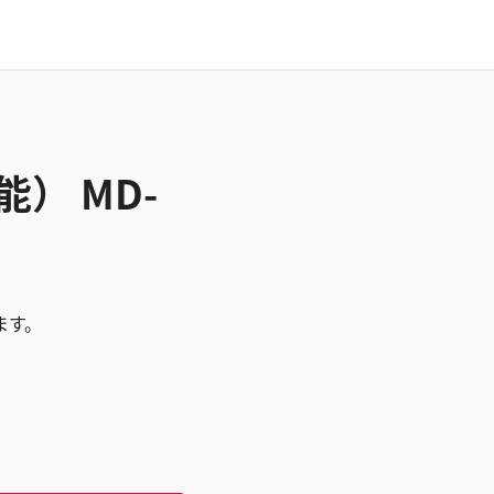
） MD-
ます。