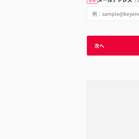
（
必須
次へ