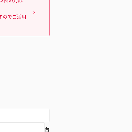
）以降の対応
すのでご活用
台