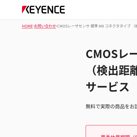
HOME
お問い合わせ
CMOSレーザセンサ 標準 M8 コネクタタイプ （検
CMOSレ
（検出距離1
サービス
無料で実際の商品をお