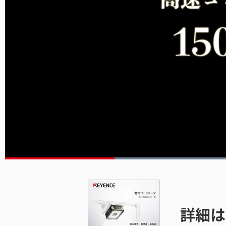
現
0:13
/
長
0:57
一
サ
時
ウ
停
ン
在
さ
止
ド
を
詳細は
オ
の
ン