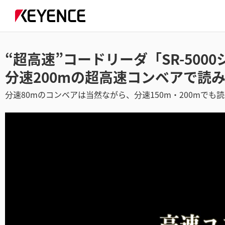
“超高速”コードリーダ「SR-500
分速200mの超高速コンベアで読
分速80mのコンベアは当然ながら、分速150m・200mでも