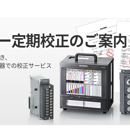
ー定期校正のご案内
き、
器での校正サービス