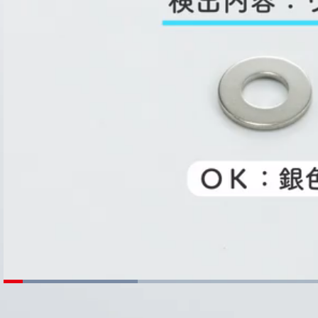
ロ
ー
現
0:06
/
長
3:35
一
サ
ド
時
ウ
済