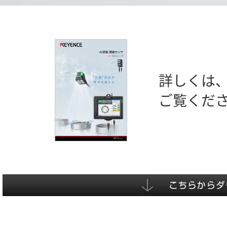
停
ン
み
:
在
さ
止
ド
19.52%
を
オ
の
ン
時
間
詳しくは
ご覧くだ