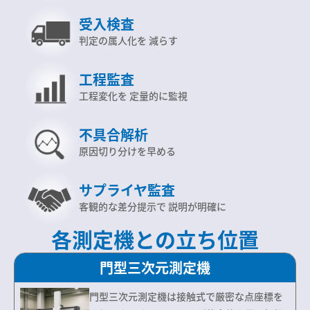
受入検査
判定の属人化を
減らす
工程監査
工程変化を
定量的に監視
不具合解析
原因切り分けを早める
サプライヤ監査
客観的な差分提示で
説明が明確に
各測定機との立ち位置
門型三次元測定機
門型三次元測定機は接触式で厳密な点座標を