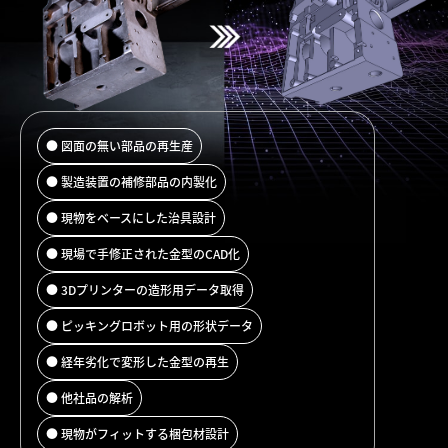
図面の無い部品の再生産
製造装置の補修部品の内製化
現物をベースにした治具設計
現場で手修正された金型のCAD化
3Dプリンターの造形用データ取得
ピッキングロボット用の形状データ
経年劣化で変形した金型の再生
他社品の解析
現物がフィットする梱包材設計