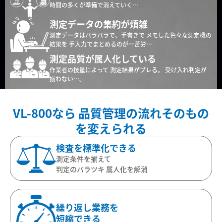
時間の多くが準備で消えていく…
測定データの集約が煩雑
測定データはバラバラで、手書きで
メモした色々な測定機の
結果を
手入力でまとめるのが一苦労…
測定品質が属人化している
作業者の技量によって
測定結果がブレる。
受け入れ判定が
揃わない…。
VL-800なら
品質管理の流れそのもの
を変えられる
検査を
標準化できる
測定条件を揃えて
判定のバラツキ
属人化を解消
繰り返し業務を
短縮できる