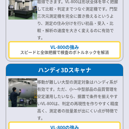
取得できます。VL-800は形状全体を早く把握
して比較・判定までつなぐ測定機です。門型
三次元測定機を完全に置き換えるというよ
り、測定の住み分けを行い初品・受入・比
較・解析の速度を大きく変えるのに有効で
す。
VL-800の強み
スピードと全体把握で検査のボトルネックを解消
ハンディ3Dスキャナ
移動が難しい大型の測定対象はハンディ系が
有効です。ただ、小〜中型部品の品質管理を
安定運用したいなら、据置で条件を揃えやす
いVL-800は、判定の再現性を作りやすく精度
高く、測定者の技量差が出にくい点が特徴で
す。
VL-800の強み