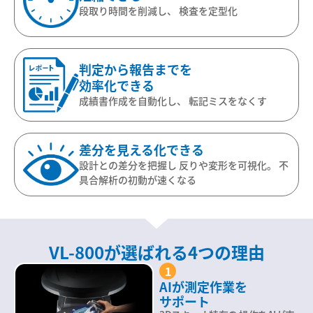
段取り時間を削減し、
検査を定型化
判定から報告までを
効率化できる
成績書作成を自動化し、
転記ミスをなくす
差分を
見える化できる
設計との差分を把握し
反りや変形を可視化。
不
具合解析の初動が速くなる
VL-800が選ばれる4つの理由
1
AIが測定作業を
サポート