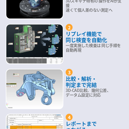
3Dスキャナ特有の
操作をAIが支
援
速くて個人差のない測定へ
2
リプレイ機能で
同じ検査を自動化
一度実施した検査は
同じ手順を
自動再現
3
比較・解析・
判定まで完結
3D-CAD比較、幾何公差、
データム設定に対応
4
レポートまで