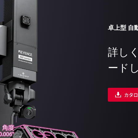
卓上型 自
詳し
ード
カタロ