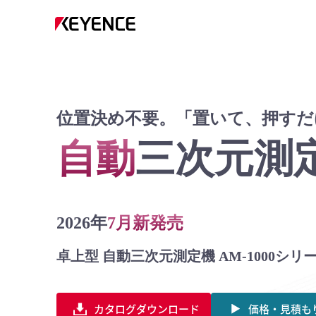
位置決め不要。「置いて、押すだ
自動
三次元測
2026年
7月新発売
卓上型 自動三次元測定機
AM-1000シリ
カタログダウンロード
価格・見積も