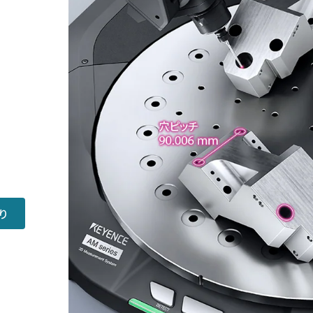
。
。
り