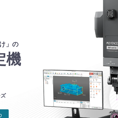
け」の
定機
ーズ
り