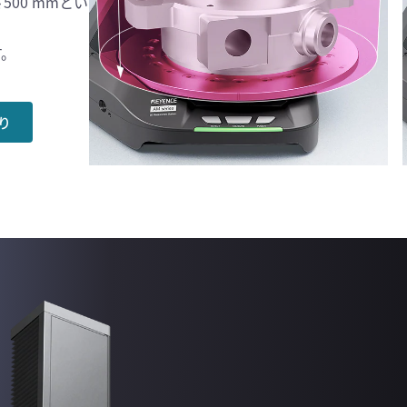
500 mmとい
す。
り