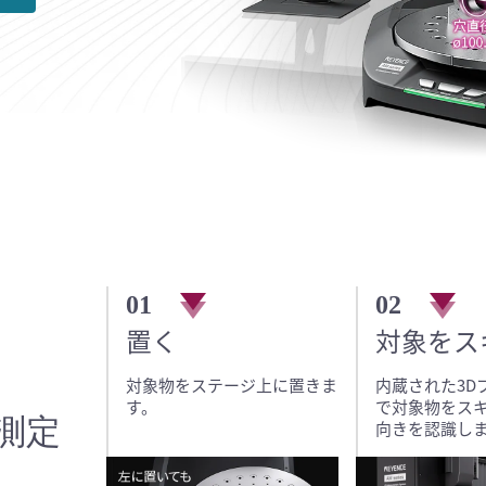
01
02
置く
対象をス
対象物をステージ上に置きま
内蔵された3D
す。
で対象物をス
測定
向きを認識し