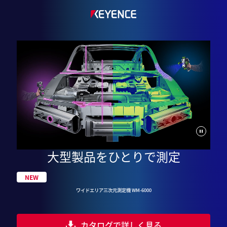
停止
大型製品を
ひとりで測定
NEW
ワイドエリア三次元測定機
WM-6000
カタログで詳しく見る