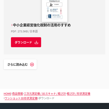
中小企業経営強化税制の活用のすすめ
PDF
:
273.5KB
/
日本語
ダウンロード
さらに読み込む
HOME
商品情報
三次元測定機 / 3Dスキャナ / 粗さ計
粗さ計 / 形状測定機
ワンショット3D形状測定機
ダウンロード