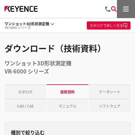
メ
お
検
ニ
問
索
ュ
ワンショット3D形状測定機
い
ー
カタログ
で詳しく見る
VR-6000 シリーズ
合
わ
せ
ダウンロード（技術資料）
ワンショット3D形状測定機
VR-6000 シリーズ
カタログ
技術資料
データシート
CAD / CAE
マニュアル
ソフトウェア
種別で絞り込む