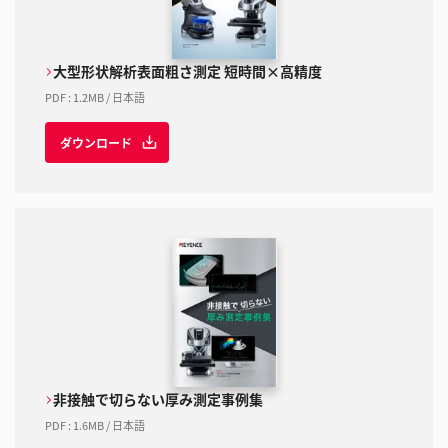
大型形状解析表面粗さ測定 短時間×高精度
PDF
:
1.2MB
/
日本語
ダウンロード
非接触で切らない厚み測定事例集
PDF
:
1.6MB
/
日本語