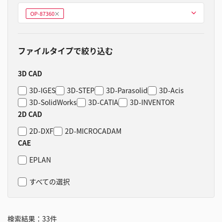
型式を選ぶ
OP-87360
削
除
ファイルタイプで絞り込む
3D CAD
3D-IGES
3D-STEP
3D-Parasolid
3D-Acis
3D-SolidWorks
3D-CATIA
3D-INVENTOR
2D CAD
2D-DXF
2D-MICROCADAM
CAE
EPLAN
すべての選択
検索結果：
33
件