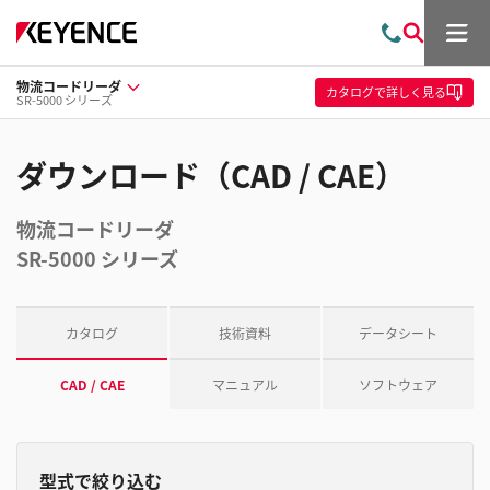
メ
お
検
ニ
問
索
ュ
物流コードリーダ
い
ー
カタログ
で詳しく見る
SR-5000 シリーズ
合
わ
せ
ダウンロード（CAD / CAE）
物流コードリーダ
SR-5000 シリーズ
カタログ
技術資料
データシート
CAD / CAE
マニュアル
ソフトウェア
型式で絞り込む