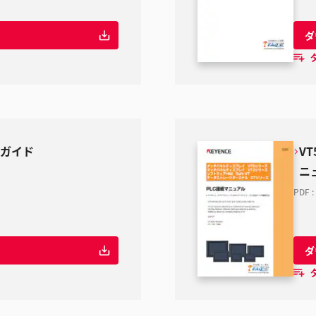
ダ
プガイド
VT
ニ
PDF
:
ダ