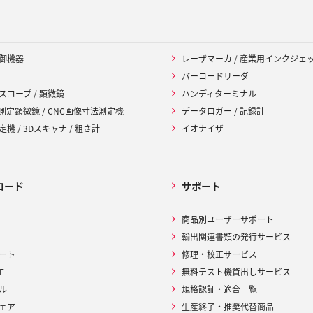
御機器
レーザマーカ / 産業用インクジェ
バーコードリーダ
スコープ / 顕微鏡
ハンディターミナル
 測定顕微鏡 / CNC画像寸法測定機
データロガー / 記録計
機 / 3Dスキャナ / 粗さ計
イオナイザ
ロード
サポート
商品別ユーザーサポート
輸出関連書類の発行サービス
ート
修理・校正サービス
E
無料テスト機貸出しサービス
ル
規格認証・適合一覧
ェア
生産終了・推奨代替商品