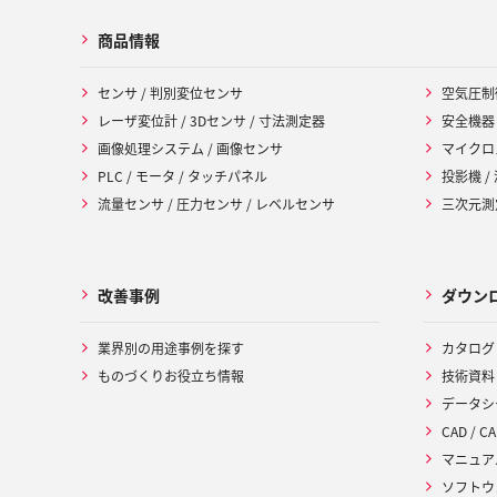
商品情報
センサ / 判別変位センサ
空気圧制
レーザ変位計 / 3Dセンサ / 寸法測定器
安全機器
画像処理システム / 画像センサ
マイクロ
PLC / モータ / タッチパネル
投影機 /
流量センサ / 圧力センサ / レベルセンサ
三次元測定
改善事例
ダウン
業界別の用途事例を探す
カタログ
ものづくりお役立ち情報
技術資料
データシ
CAD / CA
マニュア
ソフトウ