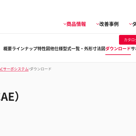
商品情報
改善事例
カタロ
概要
ラインナップ
特性図他
仕様
型式一覧・外形寸法図
ダウンロード
サ
ACサーボシステム
ダウンロード
CAE）