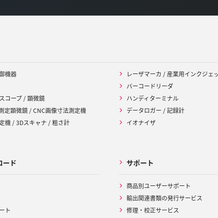
御機器
レーザマーカ / 産業用インクジェ
バーコードリーダ
スコープ / 顕微鏡
ハンディターミナル
 測定顕微鏡 / CNC画像寸法測定機
データロガー / 記録計
機 / 3Dスキャナ / 粗さ計
イオナイザ
ロード
サポート
商品別ユーザーサポート
輸出関連書類の発行サービス
ート
修理・校正サービス