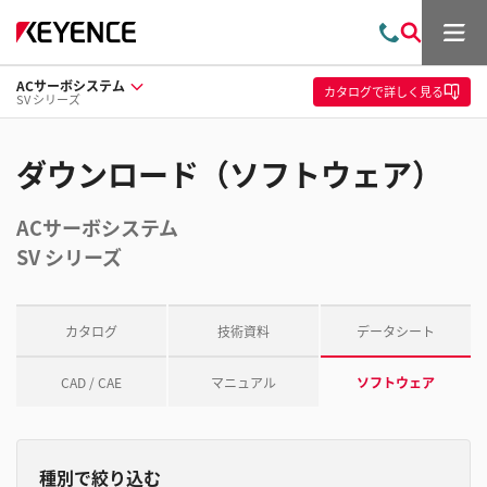
メ
お
検
ニ
問
索
ュ
ACサーボシステム
い
ー
カタログ
で詳しく見る
SV シリーズ
合
わ
せ
ダウンロード（ソフトウェア）
ACサーボシステム
SV シリーズ
カタログ
技術資料
データシート
CAD / CAE
マニュアル
ソフトウェア
種別で絞り込む