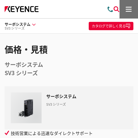
メ
お
検
ニ
問
索
ュ
サーボシステム
い
ー
カタログ
で詳しく見る
SV3 シリーズ
合
わ
せ
価格・見積
サーボシステム
SV3 シリーズ
サーボシステム
SV3 シリーズ
技術営業による迅速なダイレクトサポート