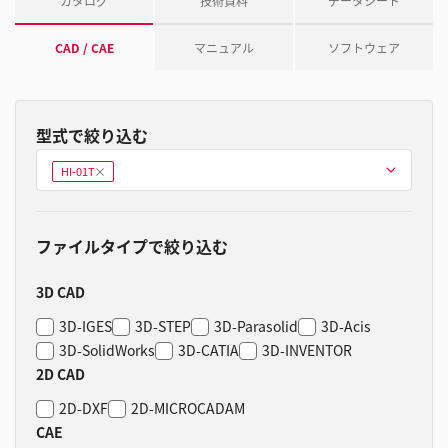
カタログ
技術資料
データシート
CAD / CAE
マニュアル
ソフトウェア
型式で絞り込む
型式を選ぶ
HI-01T
削
除
ファイルタイプで絞り込む
3D CAD
3D-IGES
3D-STEP
3D-Parasolid
3D-Acis
3D-SolidWorks
3D-CATIA
3D-INVENTOR
2D CAD
2D-DXF
2D-MICROCADAM
CAE