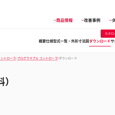
商品情報
改善事例
カタロ
概要
仕様
型式一覧・外形寸法図
ダウンロード
サ
ルコントローラ
プログラマブル コントローラ
ダウンロード
料）