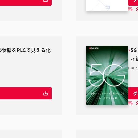
御盤の状態をPLCで見える化
5
ィ
PDF
:
ダ