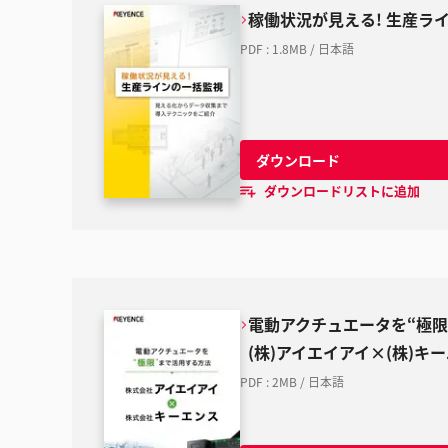
稼働状況が見える! 生産ラ
PDF
:
1.8MB
/
日本語
ダウンロード
ダウンロードリストに追加
電動アクチュエータを“極限
(株)アイエイアイ×(株)キ
PDF
:
2MB
/
日本語