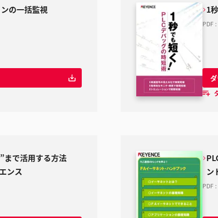
インの一括監視
1
PDF
:
ダ
”まで活用する方法
P
ーエンス
ン
PDF
: