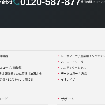
0120-587-877
い合わせ
受付時間 8:30～2
御機器
レーザマーカ / 産業用インクジェ
バーコードリーダ
スコープ / 顕微鏡
ハンディターミナル
 測定顕微鏡 / CNC画像寸法測定機
データロガー / 記録計
機 / 3Dスキャナ / 粗さ計
イオナイザ
ロード
サポート