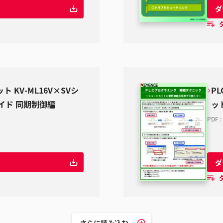
ダ
KV-ML16V×SVシ
P
イド 同期制御編
ッ
PDF
:
ダ