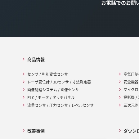
お電話でのお問
商品情報
センサ / 判別変位センサ
空気圧制
レーザ変位計 / 3Dセンサ / 寸法測定器
安全機器
画像処理システム / 画像センサ
マイクロ
PLC / モータ / タッチパネル
投影機 /
流量センサ / 圧力センサ / レベルセンサ
三次元測定
改善事例
ダウン