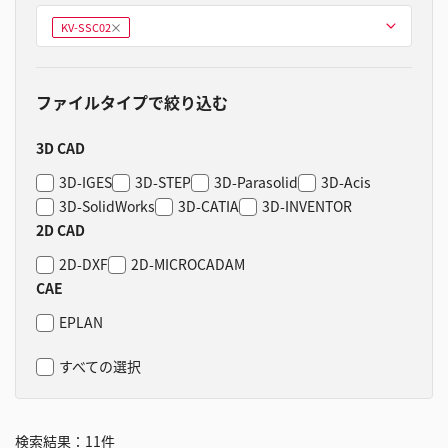
型式を選ぶ
KV-SSC02
削
除
ファイルタイプで絞り込む
3D CAD
3D-IGES
3D-STEP
3D-Parasolid
3D-Acis
3D-SolidWorks
3D-CATIA
3D-INVENTOR
2D CAD
2D-DXF
2D-MICROCADAM
CAE
EPLAN
すべての選択
検索結果：
11
件