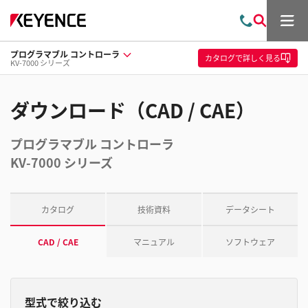
メ
お
検
ニ
問
索
ュ
プログラマブル コントローラ
い
ー
カタログ
で詳しく見る
KV-7000 シリーズ
合
わ
せ
ダウンロード（CAD / CAE）
プログラマブル コントローラ
KV-7000 シリーズ
カタログ
技術資料
データシート
CAD / CAE
マニュアル
ソフトウェア
型式で絞り込む