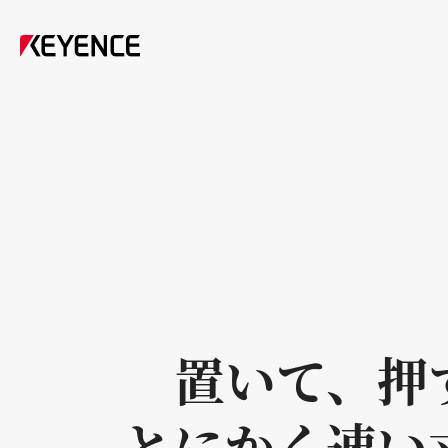
置いて、押
とにかく速い