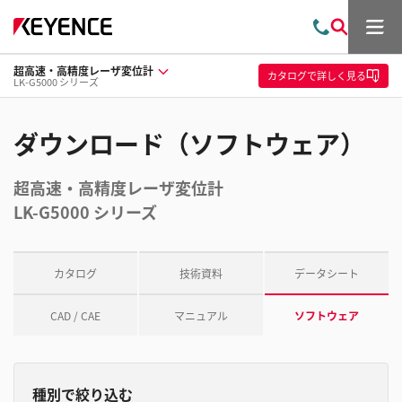
メ
お
検
ニ
問
索
ュ
超高速・高精度レーザ変位計
い
ー
カタログ
で詳しく見る
LK-G5000 シリーズ
合
わ
せ
ダウンロード（ソフトウェア）
超高速・高精度レーザ変位計
LK-G5000 シリーズ
カタログ
技術資料
データシート
CAD / CAE
マニュアル
ソフトウェア
種別で絞り込む