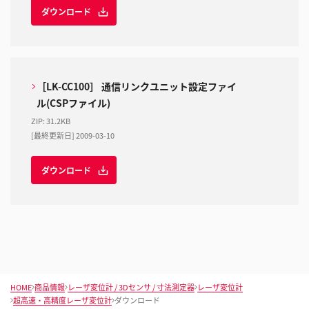
ダウンロード
［LK-CC100］ 通信リンクユニット設定ファイ
ル(CSPファイル)
ZIP
:
31.2KB
[最終更新日] 2009-03-10
ダウンロード
HOME
商品情報
レーザ変位計 / 3Dセンサ / 寸法測定器
レーザ変位計
超高速・高精度レーザ変位計
ダウンロード