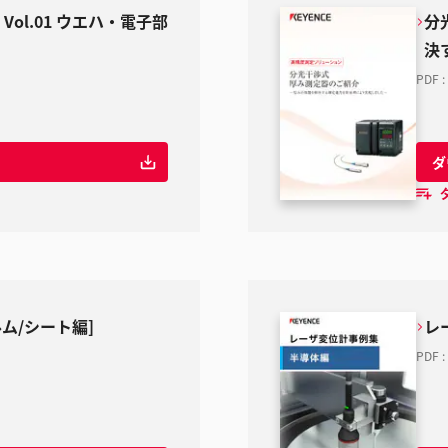
Vol.01 ウエハ・電子部
分
決
PDF
:
ダ
ム/シート編]
レ
PDF
: