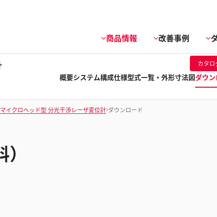
商品情報
改善事例
計
カタロ
概要
システム構成
仕様
型式一覧・外形寸法図
ダウン
マイクロヘッド型 分光干渉レーザ変位計
ダウンロード
料）