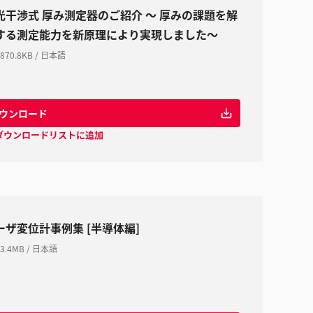
光干渉式 厚み測定器のご紹介 ～ 厚みの課題を解
する測定能力を新原理により実現しました～
870.8KB
/
日本語
ウンロード
ダウンロードリストに追加
ーザ変位計事例集 [半導体編]
3.4MB
/
日本語