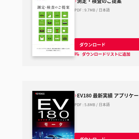
測定・検査のご提案
PDF
:
9.7MB
/
日本語
ダウンロード
ダウンロードリストに追加
EV180 最新実績 アプリケ
PDF
:
5.8MB
/
日本語
ダウンロード