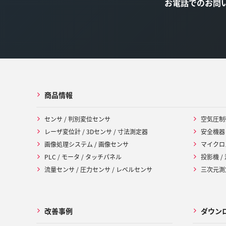
お電話でのお問
商品情報
センサ / 判別変位センサ
空気圧制
レーザ変位計 / 3Dセンサ / 寸法測定器
安全機器
画像処理システム / 画像センサ
マイクロ
PLC / モータ / タッチパネル
投影機 /
流量センサ / 圧力センサ / レベルセンサ
三次元測定
改善事例
ダウン