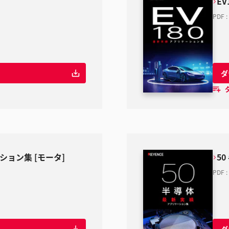
E
PDF
:
ダ
ーション集 [モータ]
5
PDF
:
ダ