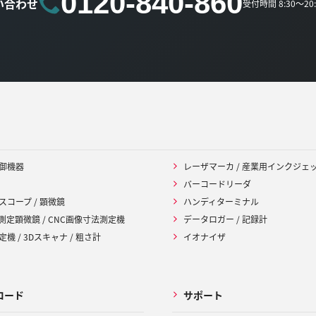
0120-840-860
い合わせ
受付時間 8:30～2
御機器
レーザマーカ / 産業用インクジェ
バーコードリーダ
スコープ / 顕微鏡
ハンディターミナル
 測定顕微鏡 / CNC画像寸法測定機
データロガー / 記録計
機 / 3Dスキャナ / 粗さ計
イオナイザ
ロード
サポート