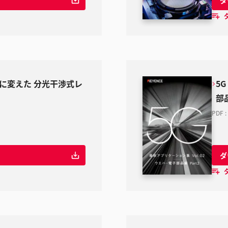
に変えた 分光干渉式レ
5
部品
PDF
:
ダ