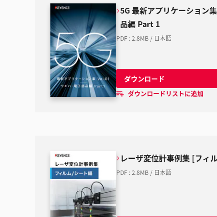
5G 最新アプリケーション集 
品編 Part 1
PDF
:
2.8MB
/
日本語
ダウンロード
ダウンロードリストに追加
レーザ変位計事例集 [フィル
PDF
:
2.8MB
/
日本語