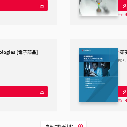
ダ
hnologies [電子部品]
研
PDF
:
ダ
さらに読み込む