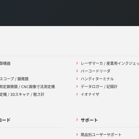
御機器
レーザマーカ / 産業用インクジェ
バーコードリーダ
スコープ / 顕微鏡
ハンディターミナル
 測定顕微鏡 / CNC画像寸法測定機
データロガー / 記録計
機 / 3Dスキャナ / 粗さ計
イオナイザ
ロード
サポート
商品別ユーザーサポート