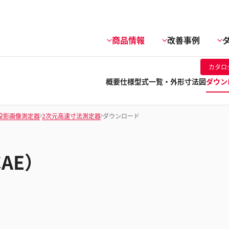
商品情報
改善事例
カタロ
概要
仕様
型式一覧・外形寸法図
ダウン
/ 投影画像測定器
2次元高速寸法測定器
ダウンロード
CAE）