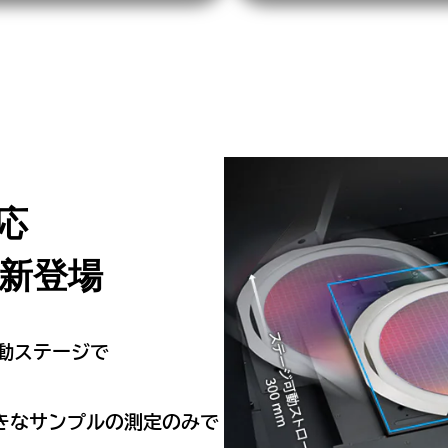
応
 新登場
電動ステージで
きなサンプルの測定のみで