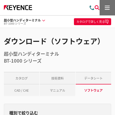
メ
お
検
ニ
問
索
ュ
超小型ハンディターミナル
い
ー
カタログ
で詳しく見る
BT-1000 シリーズ
合
わ
せ
ダウンロード（ソフトウェア）
超小型ハンディターミナル
BT-1000 シリーズ
カタログ
技術資料
データシート
CAD / CAE
マニュアル
ソフトウェア
種別で絞り込む