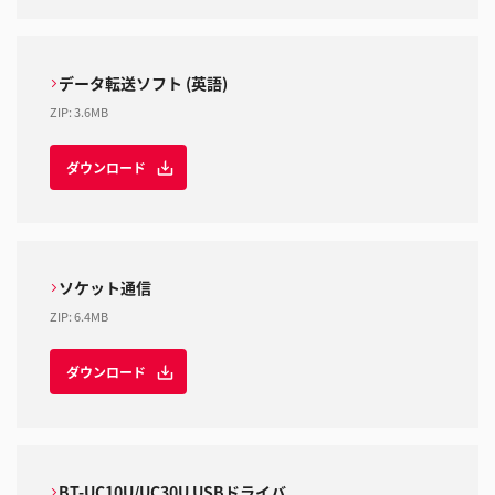
データ転送ソフト (英語)
ZIP
:
3.6MB
ダウンロード
ソケット通信
ZIP
:
6.4MB
ダウンロード
BT-UC10U/UC30U USBドライバ