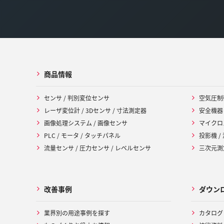
商品情報
センサ / 判別変位センサ
空気圧制
レーザ変位計 / 3Dセンサ / 寸法測定器
安全機器
画像処理システム / 画像センサ
マイクロ
PLC / モータ / タッチパネル
投影機 /
流量センサ / 圧力センサ / レベルセンサ
三次元測定
改善事例
ダウン
業界別の用途事例を探す
カタログ