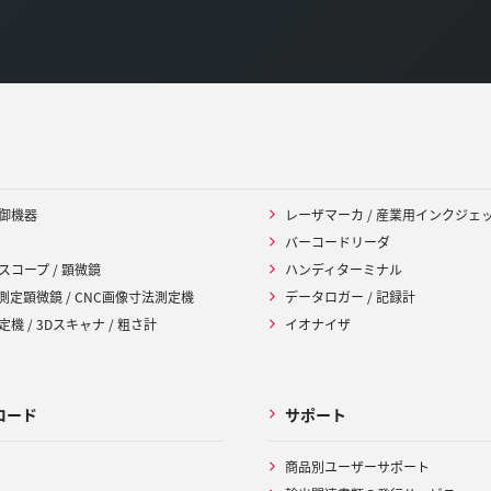
御機器
レーザマーカ / 産業用インクジェ
バーコードリーダ
スコープ / 顕微鏡
ハンディターミナル
 測定顕微鏡 / CNC画像寸法測定機
データロガー / 記録計
機 / 3Dスキャナ / 粗さ計
イオナイザ
ロード
サポート
商品別ユーザーサポート