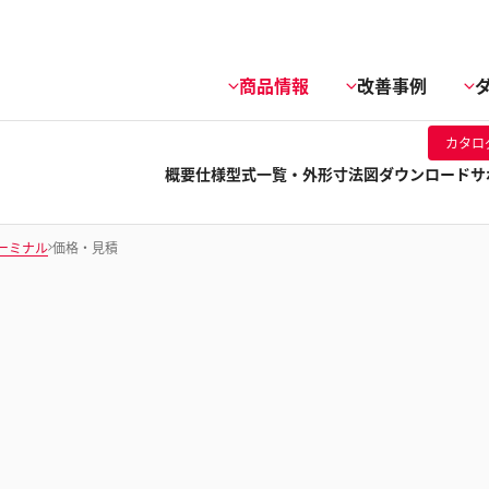
商品情報
改善事例
カタロ
概要
仕様
型式一覧・外形寸法図
ダウンロード
サ
ーミナル
価格・見積