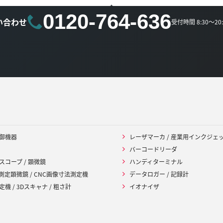
0120-764-636
い合わせ
受付時間 8:30～2
御機器
レーザマーカ / 産業用インクジェ
バーコードリーダ
スコープ / 顕微鏡
ハンディターミナル
 測定顕微鏡 / CNC画像寸法測定機
データロガー / 記録計
機 / 3Dスキャナ / 粗さ計
イオナイザ