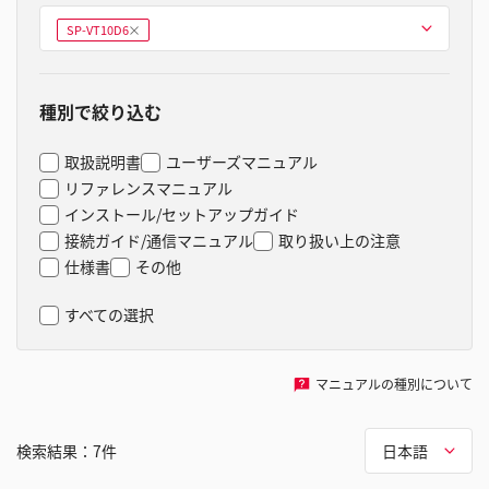
型式を選ぶ
SP-VT10D6
削
除
種別で絞り込む
取扱説明書
ユーザーズマニュアル
リファレンスマニュアル
インストール/セットアップガイド
接続ガイド/通信マニュアル
取り扱い上の注意
仕様書
その他
すべての選択
マニュアルの種別について
検索結果：
7
件
日本語