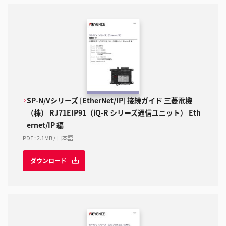
SP-N/Vシリーズ [EtherNet/IP] 接続ガイド 三菱電機
（株） RJ71EIP91（iQ-R シリーズ通信ユニット） Eth
ernet/IP 編
PDF
:
2.1MB
/
日本語
ダウンロード