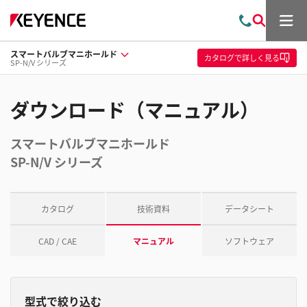
メ
お
検
ニ
問
索
ュ
スマートバルブマニホールド
い
ー
カタログ
で詳しく見る
SP-N/V シリーズ
合
わ
せ
ダウンロード（マニュアル）
スマートバルブマニホールド
SP-N/V シリーズ
カタログ
技術資料
データシート
CAD / CAE
マニュアル
ソフトウェア
型式で絞り込む