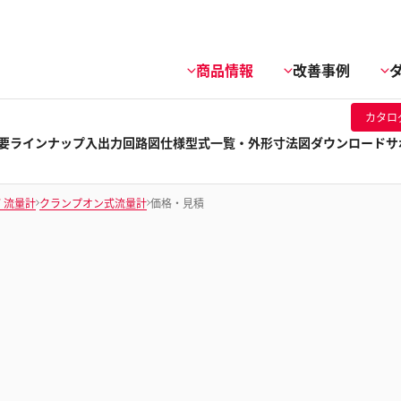
商品情報
改善事例
カタロ
要
ラインナップ
入出力回路図
仕様
型式一覧・外形寸法図
ダウンロード
サ
/ 流量計
クランプオン式流量計
価格・見積