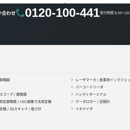
0120-100-441
い合わせ
受付時間 8:30～2
御機器
レーザマーカ / 産業用インクジェ
バーコードリーダ
スコープ / 顕微鏡
ハンディターミナル
 測定顕微鏡 / CNC画像寸法測定機
データロガー / 記録計
機 / 3Dスキャナ / 粗さ計
イオナイザ