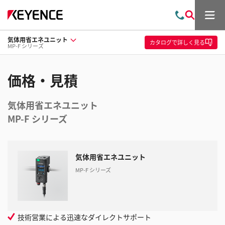
メ
お
検
ニ
問
索
ュ
気体用省エネユニット
い
ー
カタログ
で詳しく見る
MP-F シリーズ
合
わ
せ
価格・見積
気体用省エネユニット
MP-F シリーズ
気体用省エネユニット
MP-F シリーズ
技術営業による迅速なダイレクトサポート