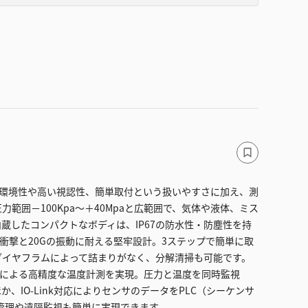
、耐環境性や高い視認性、簡単取付という扱いやすさに加え、測
範囲－100Kpa～＋40Mpaと広範囲で、気体や液体、ミス
蔵したコンパクトなボディは、IP67の防水性・防塵性を持
Gの衝撃と20Gの振動に耐える堅牢設計。3ステップで簡単に取
ダイヤフラムによって詰まりがなく、分解清掃も可能です。
能による高精度な温度計測を実現。圧力と温度を同時監視
、IO-Link対応によりセンサのデータをPLC（シーケンサ
管理や遠隔監視も簡単に実現できます。