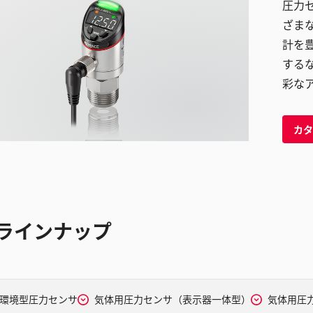
圧力
ざま
計を
する
彩な
カタ
ラインナップ
環境型圧力センサ
気体用圧力センサ（表示器一体型）
気体用圧