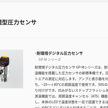
境型圧力センサ
耐環境デジタル圧力センサ
GP-M シリーズ
耐環境デジタル圧力センサ GP-Mシリーズは
温機能を搭載した圧力センサの新標準機です。圧力
トエアの測定に対応します。アンプと表示器を内
ち、−20〜＋80℃の周囲温度で使用でき、50
り付けができ、凹みがないステップフラッシュ
測温機能では、周囲温度キャンセル（ATS）機
し、本体のLEDで温度状態を一目で認識できるほか
ー）やPCなどにデジタル伝送することで、予兆