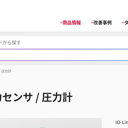
商品情報
改善事例
/ 圧力計
センサ / 圧力計
IO-