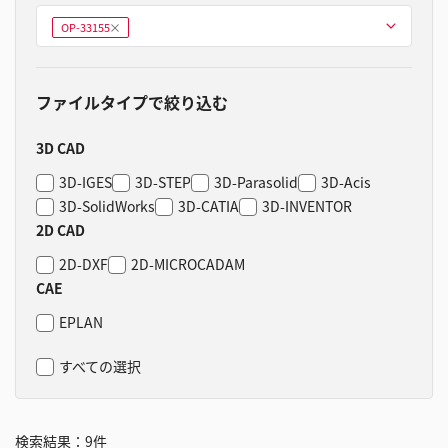
型式を選ぶ
OP-33155
削
除
ファイルタイプで絞り込む
3D CAD
3D-IGES
3D-STEP
3D-Parasolid
3D-Acis
3D-SolidWorks
3D-CATIA
3D-INVENTOR
2D CAD
2D-DXF
2D-MICROCADAM
CAE
EPLAN
すべての選択
検索結果：
9
件