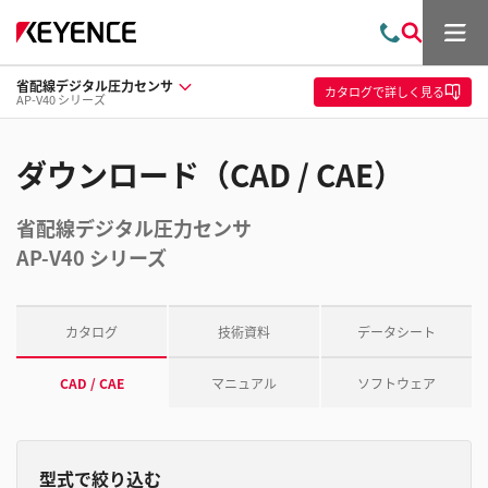
メ
お
検
ニ
問
索
ュ
省配線デジタル圧力センサ
い
ー
カタログ
で詳しく見る
AP-V40 シリーズ
合
わ
せ
ダウンロード（CAD / CAE）
省配線デジタル圧力センサ
AP-V40 シリーズ
カタログ
技術資料
データシート
CAD / CAE
マニュアル
ソフトウェア
型式で絞り込む