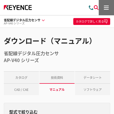
メ
お
検
ニ
問
索
ュ
省配線デジタル圧力センサ
い
ー
カタログ
で詳しく見る
AP-V40 シリーズ
合
わ
せ
ダウンロード（マニュアル）
省配線デジタル圧力センサ
AP-V40 シリーズ
カタログ
技術資料
データシート
CAD / CAE
マニュアル
ソフトウェア
型式で絞り込む