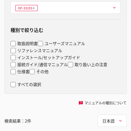
型式を選ぶ
OP-33155
削
除
種別で絞り込む
取扱説明書
ユーザーズマニュアル
リファレンスマニュアル
インストール/セットアップガイド
接続ガイド/通信マニュアル
取り扱い上の注意
仕様書
その他
すべての選択
マニュアルの種別について
検索結果：
2
件
日本語