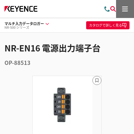
メ
お
検
ニ
問
索
ュ
マルチ入力データロガー
い
ー
カタログ
で詳しく見る
NR-500 シリーズ
合
わ
せ
NR-EN16 電源出力端子台
OP-88513
ブ
ッ
ク
マ
ー
ク
に
追
加