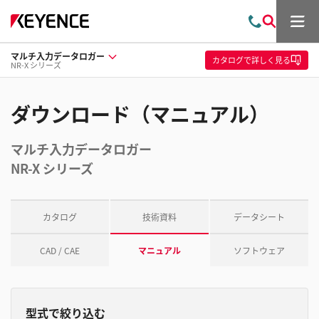
メ
お
検
ニ
問
索
ュ
マルチ入力データロガー
い
ー
カタログ
で詳しく見る
NR-X シリーズ
合
わ
せ
ダウンロード（マニュアル）
マルチ入力データロガー
NR-X シリーズ
カタログ
技術資料
データシート
CAD / CAE
マニュアル
ソフトウェア
型式で絞り込む