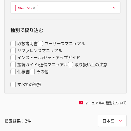
型式を選ぶ
NR-CF512
削
除
種別で絞り込む
取扱説明書
ユーザーズマニュアル
リファレンスマニュアル
インストール/セットアップガイド
接続ガイド/通信マニュアル
取り扱い上の注意
仕様書
その他
すべての選択
マニュアルの種別について
検索結果：
2
件
日本語