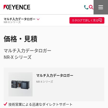
メ
お
検
ニ
問
索
ュ
マルチ入力データロガー
い
ー
カタログ
で詳しく見る
NR-X シリーズ
合
わ
せ
価格・見積
マルチ入力データロガー
NR-X シリーズ
マルチ入力データロガー
NR-X シリーズ
技術営業による迅速なダイレクトサポート