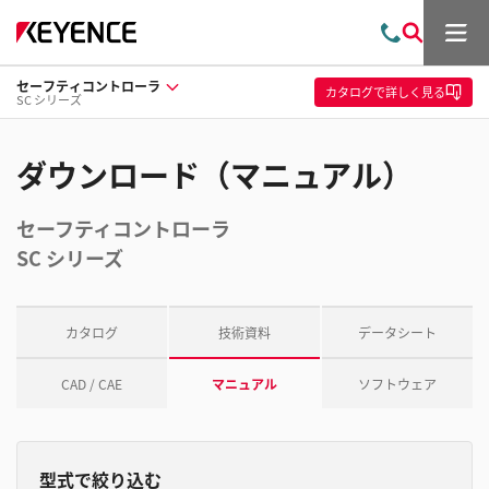
メ
お
検
ニ
問
索
ュ
セーフティコントローラ
い
ー
カタログ
で詳しく見る
SC シリーズ
合
わ
せ
ダウンロード（マニュアル）
セーフティコントローラ
SC シリーズ
カタログ
技術資料
データシート
CAD / CAE
マニュアル
ソフトウェア
型式で絞り込む