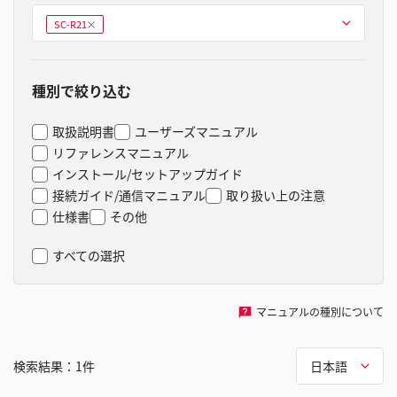
型式を選ぶ
SC-R21
削
除
種別で絞り込む
取扱説明書
ユーザーズマニュアル
リファレンスマニュアル
インストール/セットアップガイド
接続ガイド/通信マニュアル
取り扱い上の注意
仕様書
その他
すべての選択
マニュアルの種別について
検索結果：
1
件
日本語