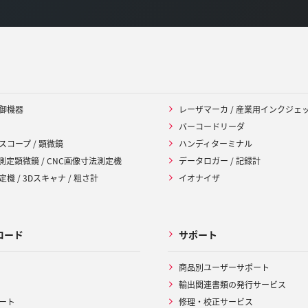
御機器
レーザマーカ / 産業用インクジェ
バーコードリーダ
スコープ / 顕微鏡
ハンディターミナル
 測定顕微鏡 / CNC画像寸法測定機
データロガー / 記録計
機 / 3Dスキャナ / 粗さ計
イオナイザ
ロード
サポート
商品別ユーザーサポート
輸出関連書類の発行サービス
ート
修理・校正サービス