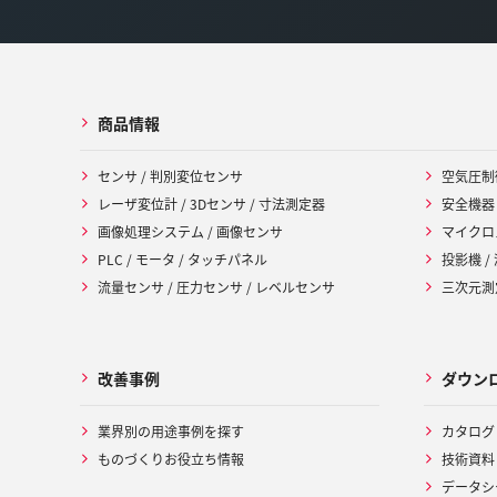
商品情報
センサ / 判別変位センサ
空気圧制
レーザ変位計 / 3Dセンサ / 寸法測定器
安全機器
画像処理システム / 画像センサ
マイクロ
PLC / モータ / タッチパネル
投影機 /
流量センサ / 圧力センサ / レベルセンサ
三次元測定
改善事例
ダウン
業界別の用途事例を探す
カタログ
ものづくりお役立ち情報
技術資料
データシ