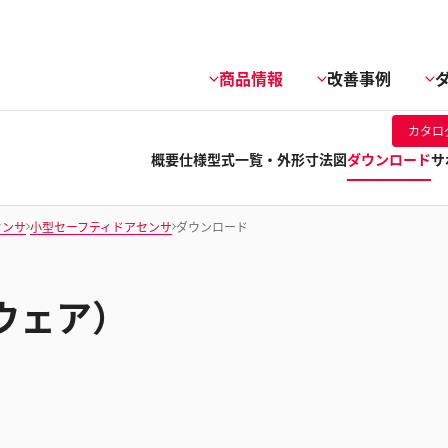
商品情報
改善事例
カタロ
概要
仕様
型式一覧・外形寸法図
ダウンロード
サ
センサ
小型セーフティドアセンサ
ダウンロード
ウェア）