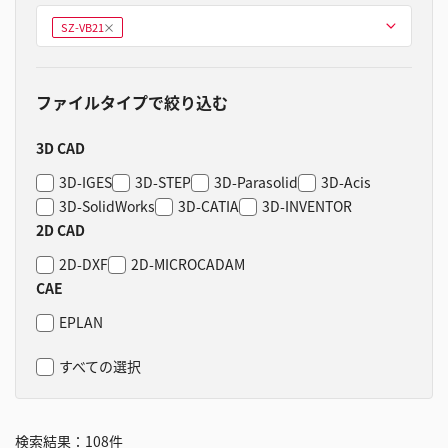
型式を選ぶ
SZ-VB21
削
除
ファイルタイプで絞り込む
3D CAD
3D-IGES
3D-STEP
3D-Parasolid
3D-Acis
3D-SolidWorks
3D-CATIA
3D-INVENTOR
2D CAD
2D-DXF
2D-MICROCADAM
CAE
EPLAN
すべての選択
検索結果：
108
件