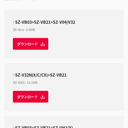
SZ-VB03+SZ-VB21+SZ-V04/V32
3D-Acis
:
2.9MB
ダウンロード
SZ-V32N(X/C/CX)+SZ-VB21
3D-IGES
:
13.1MB
ダウンロード
SZ-VB03+SZ-VB21+SZ-VH1(X)