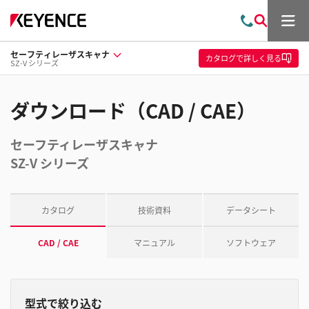
メ
お
検
ニ
問
索
ュ
セーフティレーザスキャナ
い
ー
カタログ
で詳しく見る
SZ-V シリーズ
合
わ
せ
ダウンロード（CAD / CAE）
セーフティレーザスキャナ
SZ-V シリーズ
カタログ
技術資料
データシート
CAD / CAE
マニュアル
ソフトウェア
型式で絞り込む