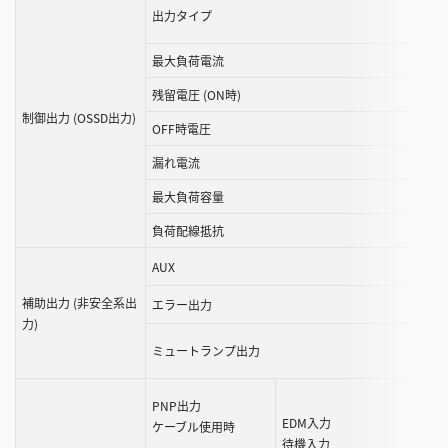
出力タイプ
最大負荷電流
残留電圧 (ON時)
制御出力 (OSSD出力)
OFF時電圧
漏れ電流
最大負荷容量
負荷配線抵抗
AUX
補助出力 (非安全系出
エラー出力
力)
ミュートランプ出力
PNP出力
EDM入力
ケーブル使用時
待機入力