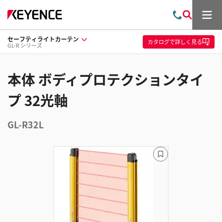
メ
お
検
ニ
問
索
ュ
セーフティライトカーテン
い
ー
カタログ
で詳しく見る
GL-R シリーズ
合
わ
せ
本体 ボディプロテクションタイ
プ 32光軸
GL-R32L
ブ
ッ
ク
マ
ー
ク
に