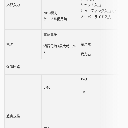
外部入力
リセット入力
ミューティング入力1,2
NPN出力
オーバーライド入力
ケーブル使用時
電源電圧
電源
投光器
消費電流 (最大時) (m
A)
受光器
保護回路
EMS
EMC
EMI
適合規格