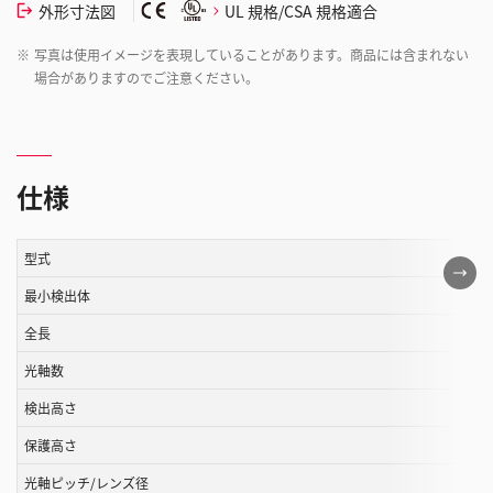
外形寸法図
UL 規格/CSA 規格適合
※
写真は使用イメージを表現していることがあります。商品には含まれない
場合がありますのでご注意ください。
仕様
型式
こ
の
最小検出体
表
全長
は
光軸数
ス
ク
検出高さ
ロ
保護高さ
ー
ル
光軸ピッチ/レンズ径