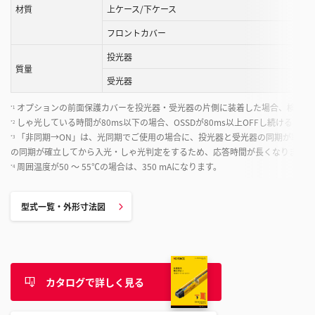
材質
上ケース/下ケース
フロントカバー
投光器
質量
受光器
オプションの前面保護カバーを投光器・受光器の片側に装着した場合、検出距離が
*1
しゃ光している時間が80ms以下の場合、OSSDが80ms以上OFFし続けることを
*2
「非同期→ON」は、光同期でご使用の場合に、投光器と受光器の同期が取れて
*3
の同期が確立してから入光・しゃ光判定をするため、応答時間が長くなります。
周囲温度が50 ～ 55℃の場合は、350 mAになります。
*4
型式一覧・外形寸法図
カタログで詳しく見る