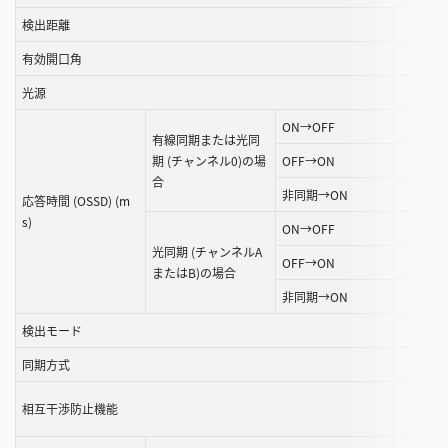
す
検出距離
る
有効開口角
こ
と
光源
が
ON→OFF
で
有線同期または光同
き
期 (チャンネル0)の場
OFF→ON
ま
合
非同期→ON
応答時間 (OSSD) (m
す
s)
ON→OFF
光同期 (チャンネルA
OFF→ON
またはB)の場合
非同期→ON
検出モード
同期方式
相互干渉防止機能