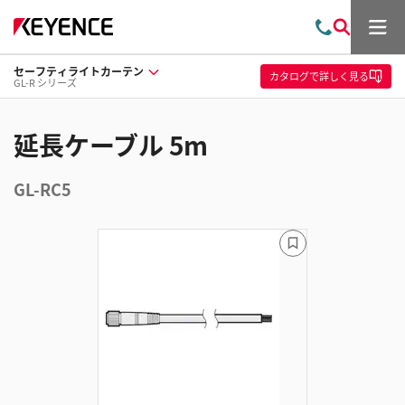
メ
お
検
ニ
問
索
ュ
セーフティライトカーテン
い
ー
カタログ
で詳しく見る
GL-R シリーズ
合
わ
せ
延長ケーブル 5m
GL-RC5
ブ
ッ
ク
マ
ー
ク
に
追
加