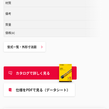
材質
こ
と
備考
が
で
質量
き
ま
価格(¥)
す
型式一覧・外形寸法図
カタログで詳しく見る
仕様をPDFで見る（データシート）