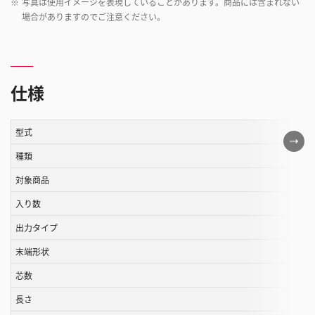
※
写真は使用イメージを表現していることがあります。商品には含まれない
場合がありますのでご注意ください。
仕様
型式
こ
の
種類
表
対象商品
は
入り数
ス
ク
出力タイプ
ロ
末端形状
ー
ル
芯数
す
長さ
る