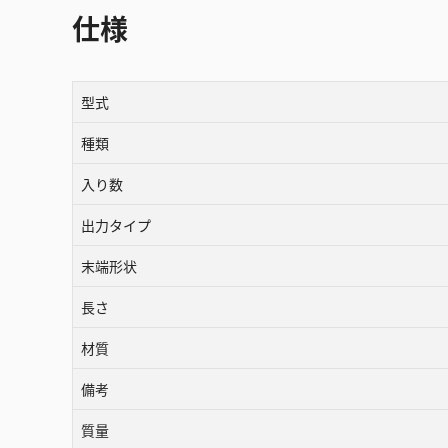
仕様
型式
種類
入り数
出力タイプ
末端形状
長さ
材質
備考
質量