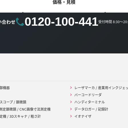
価格・見積
0120-100-441
い合わせ
受付時間 8:30～2
御機器
レーザマーカ / 産業用インクジェ
バーコードリーダ
スコープ / 顕微鏡
ハンディターミナル
 測定顕微鏡 / CNC画像寸法測定機
データロガー / 記録計
機 / 3Dスキャナ / 粗さ計
イオナイザ