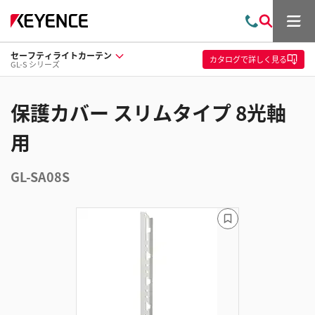
メ
お
検
ニ
問
索
ュ
セーフティライトカーテン
い
ー
カタログ
で詳しく見る
GL-S シリーズ
合
わ
せ
保護カバー スリムタイプ 8光軸
用
GL-SA08S
ブ
ッ
ク
マ
ー
ク
に