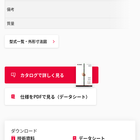
す
備考
る
こ
質量
と
が
で
型式一覧・外形寸法図
き
ま
す
カタログで詳しく見る
仕様をPDFで見る（データシート）
ダウンロード
技術資料
データシート