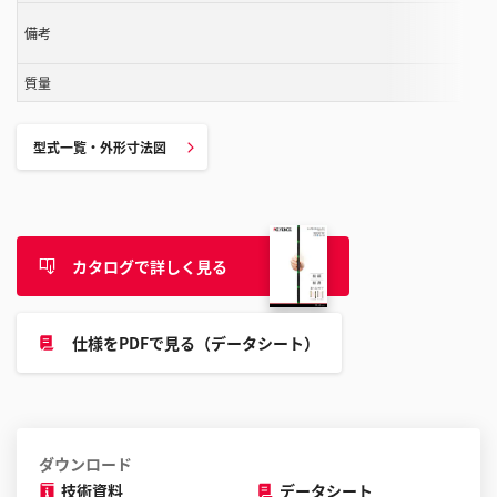
す
備考
る
こ
質量
と
が
で
型式一覧・外形寸法図
き
ま
す
カタログで詳しく見る
仕様をPDFで見る（データシート）
ダウンロード
技術資料
データシート