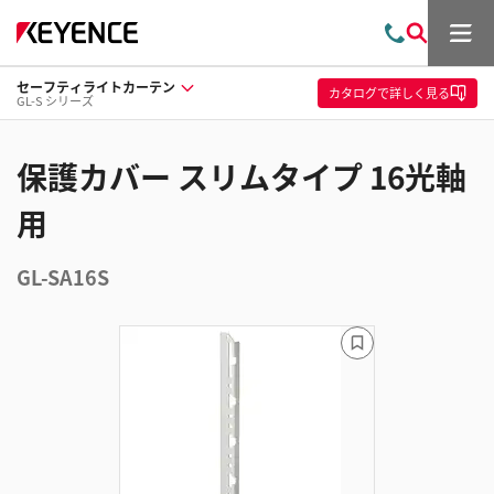
メ
お
検
ニ
問
索
ュ
セーフティライトカーテン
い
ー
カタログ
で詳しく見る
GL-S シリーズ
合
わ
せ
保護カバー スリムタイプ 16光軸
用
GL-SA16S
ブ
ッ
ク
マ
ー
ク
に