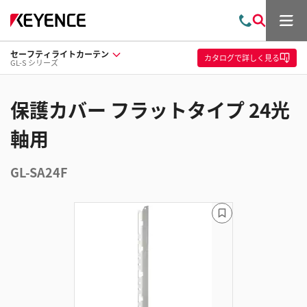
メ
お
検
ニ
問
索
ュ
セーフティライトカーテン
い
ー
カタログ
で詳しく見る
GL-S シリーズ
合
わ
せ
保護カバー フラットタイプ 24光
軸用
GL-SA24F
ブ
ッ
ク
マ
ー
ク
に